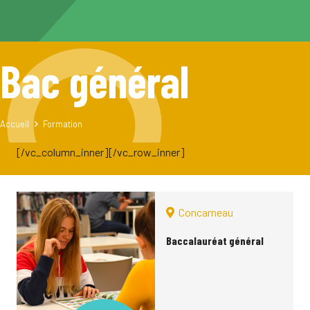
Bac général
Accueil
Formation
[/vc_column_inner][/vc_row_inner]
Concarneau
Baccalauréat général