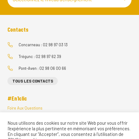
Contacts
Concarneau : 02 98 97 03 13
Trégunc : 02 98 97 62 39
Pont-Aven : 02 98 06 00 66
TOUS LES CONTACTS
#En1clic
Foire Aux Questions
Menus Restauration Scolaire
Nous utilisons des cookies sur notre site Web pour vous offrir
Visites Vituelles
l'expérience la plus pertinente en mémorisant vos préférences.
Ecole Directe
En cliquant sur “Accepter”, vous consentez à l'utilisation de
Restaurant d’application