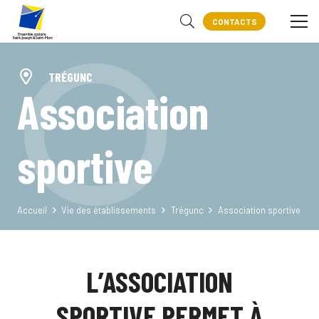
CONTACTS
TRÉGUNC
Association
sportive
Accueil
Vie des établissements
Trégunc
Association sportive
L’ASSOCIATION
SPORTIVE PERMET À