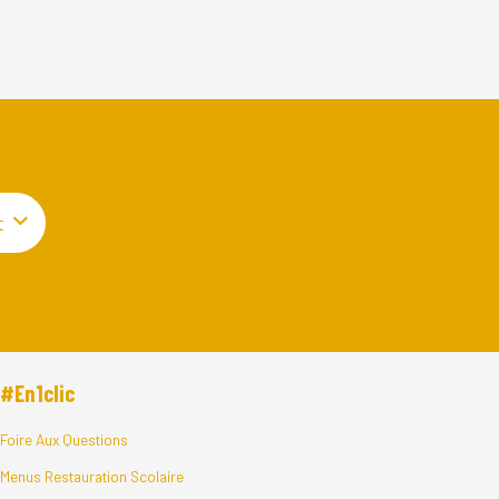
t
#En1clic
Foire Aux Questions
Menus Restauration Scolaire