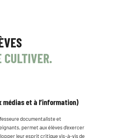
LÈVES
E CULTIVER.
 médias et à l’information)
ofesseure documentaliste et
ignants, permet aux élèves d’exercer
opper leur esprit critique vis-à-vis de