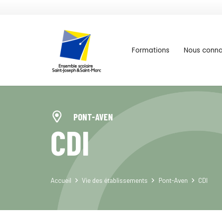
Formations
Nous conna
Concarneau | Saint-Joseph
PONT-AVEN
CDI
Accueil
Vie des établissements
Pont-Aven
CDI