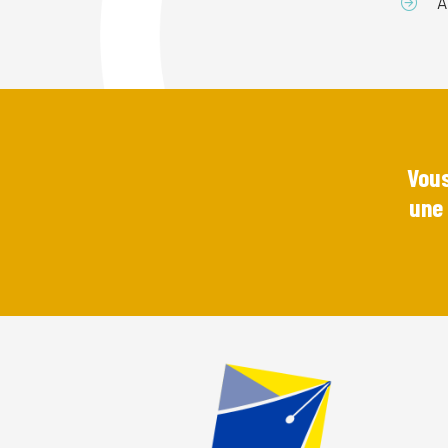
A
Vous
une