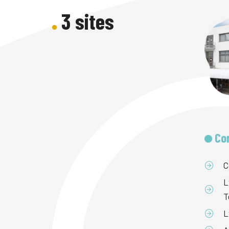
3 sites
Co
C
L
T
L