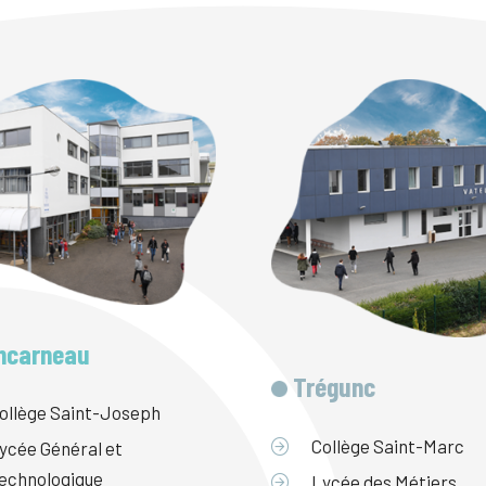
ncarneau
Trégunc
ollège Saint-Joseph
Collège Saint-Marc
ycée Général et
echnologique
Lycée des Métiers