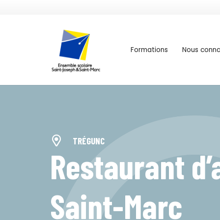
Formations
Nous conna
Concarneau | Saint-Joseph
TRÉGUNC
Restaurant d’
Saint-Marc