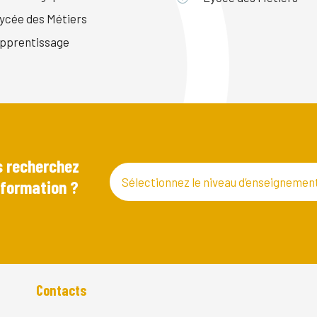
ycée des Métiers
pprentissage
 recherchez
Sélectionnez le niveau d’enseignemen
 formation ?
Contacts