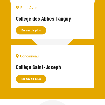
Pont-Aven
Collège des Abbés Tanguy
En savoir plus
.
Concarneau
Collège Saint-Joseph
En savoir plus