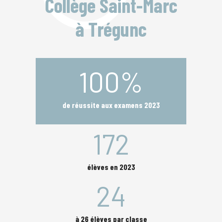
Collège Saint-Marc
à Trégunc
100
%
de réussite aux examens 2023
172
élèves en 2023
24
à 26 élèves par classe