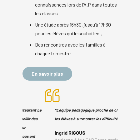
connaissances lors de l’A.P dans toutes
les classes
Une étude après 16h30, jusqu’à 17h30
pour les élèves qui le souhaitent,
Des rencontres avec les familles à
chaque trimestre…
En savoir plus
staurant Le
“L’équipe pédagogique proche de chacun, aide
“Les en
illir des
les élèves à surmonter les difficultés”
un sui
eur
lycée 
Ingrid RIGOUS
nous ont
profes
Ancienne élève CAP Restauration session