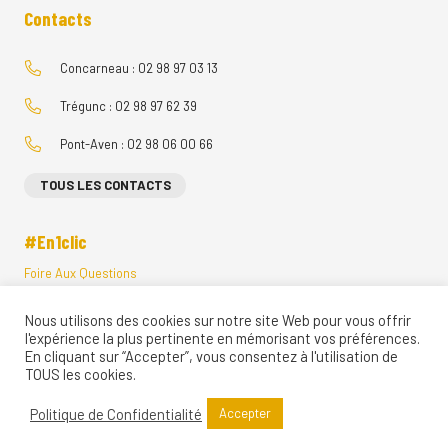
Contacts
Concarneau : 02 98 97 03 13
Trégunc : 02 98 97 62 39
Pont-Aven : 02 98 06 00 66
TOUS LES CONTACTS
#En1clic
Foire Aux Questions
Menus Restauration Scolaire
Nous utilisons des cookies sur notre site Web pour vous offrir
Visites Vituelles
l'expérience la plus pertinente en mémorisant vos préférences.
Ecole Directe
En cliquant sur “Accepter”, vous consentez à l'utilisation de
Restaurant d’application
TOUS les cookies.
Règlements Intérieurs
Politique de Confidentialité
Accepter
Assistance Informatique
Mentions légales & Politique de confidentialité