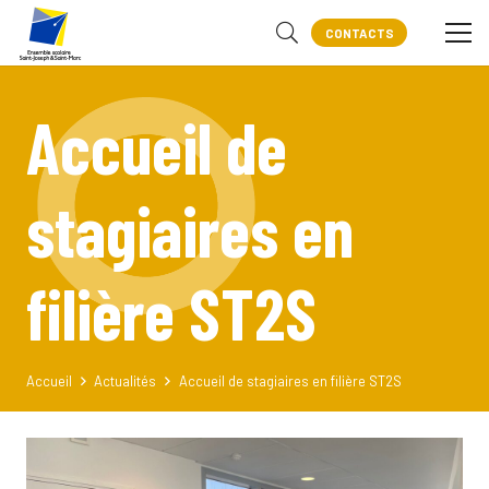
CONTACTS
Accueil de
stagiaires en
filière ST2S
Accueil
Actualités
Accueil de stagiaires en filière ST2S