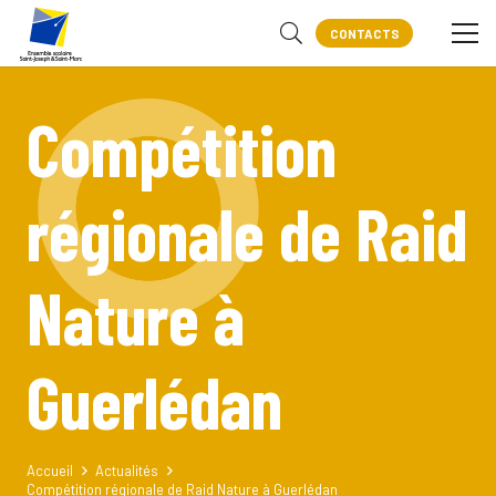
CONTACTS
Compétition
régionale de Raid
Nature à
Guerlédan
Accueil
Actualités
Compétition régionale de Raid Nature à Guerlédan