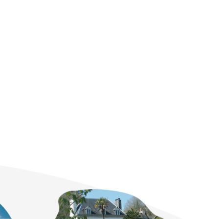
 à Londres pour les élèves
de GT