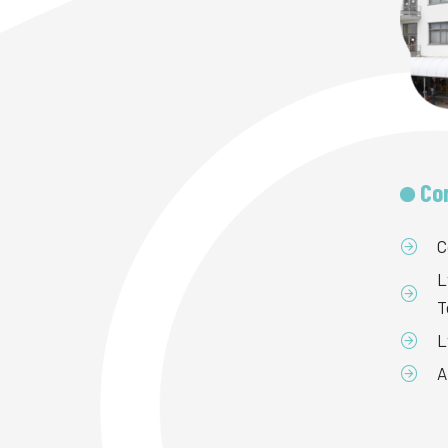
Co
C
L
T
L
A