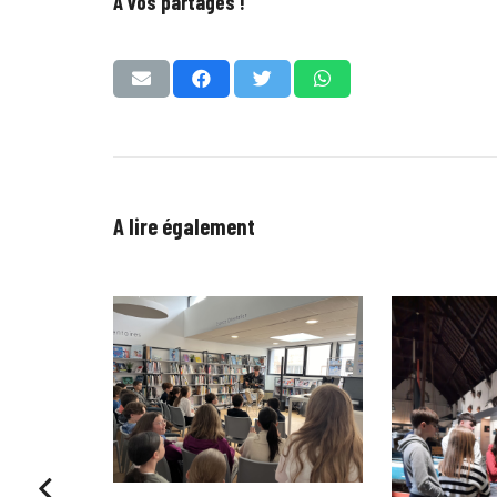
A vos partages !
A lire également