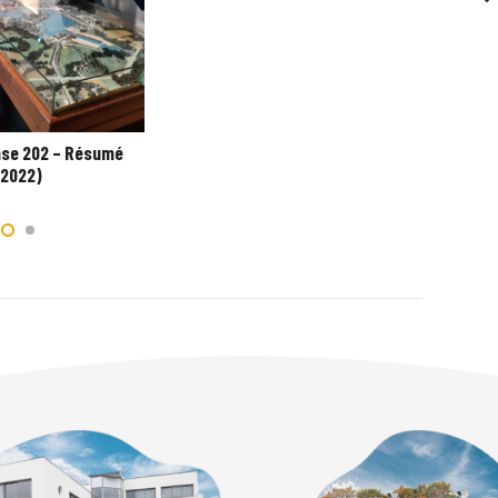
Séjour
de 2n
nse 202 – Résumé
 2022)