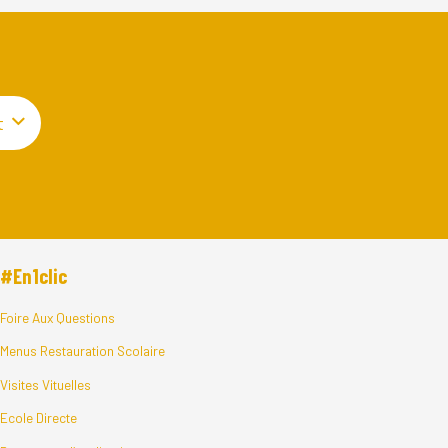
t
#En1clic
Foire Aux Questions
Menus Restauration Scolaire
Visites Vituelles
Ecole Directe