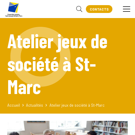
CONTACTS
Atelier jeux de
société à St-
Marc
Accueil
Actualités
Atelier jeux de société à St-Marc