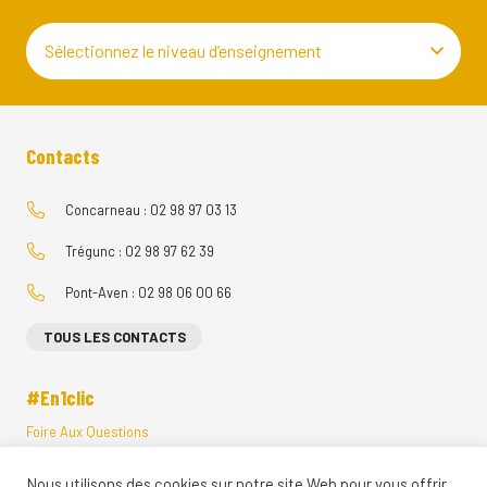
Sélectionnez le niveau d’enseignement
Contacts
Concarneau : 02 98 97 03 13
Trégunc : 02 98 97 62 39
Pont-Aven : 02 98 06 00 66
TOUS LES CONTACTS
#En1clic
Foire Aux Questions
Menus Restauration Scolaire
Nous utilisons des cookies sur notre site Web pour vous offrir
Visites Vituelles