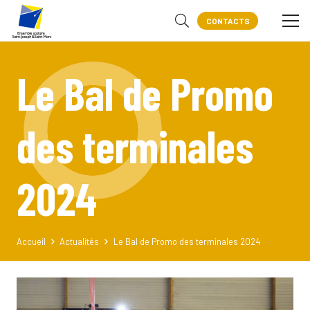
CONTACTS
Le Bal de Promo
des terminales
2024
Accueil
Actualités
Le Bal de Promo des terminales 2024