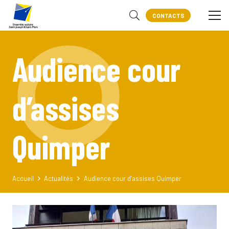
CONTACTS
Audience cour
d’assises
Quimper
Accueil
Actualités
Audience cour d’assises Quimper