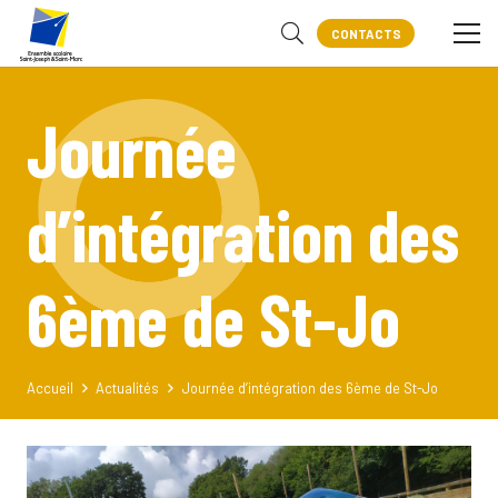
CONTACTS
Journée
d’intégration des
6ème de St-Jo
Accueil
Actualités
Journée d’intégration des 6ème de St-Jo