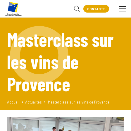
CONTACTS
Masterclass sur
les vins de
Provence
Accueil
Actualités
Masterclass sur les vins de Provence