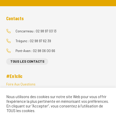
Contacts
Concarneau : 02 98 97 03 13
Trégunc : 02 98 97 62 39
Pont-Aven : 02 98 06 00 66
TOUS LES CONTACTS
#En1clic
Foire Aux Questions
Menus Restauration Scolaire
Nous utilisons des cookies sur notre site Web pour vous offrir
Visites Vituelles
l'expérience la plus pertinente en mémorisant vos préférences.
Ecole Directe
En cliquant sur “Accepter”, vous consentez à l'utilisation de
Restaurant d’application
TOUS les cookies.
Règlements Intérieurs