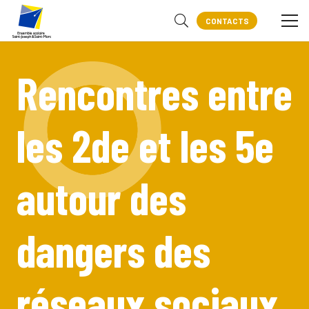
CONTACTS
Rencontres entre
les 2de et les 5e
autour des
dangers des
réseaux sociaux