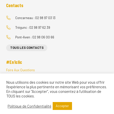
Contacts
Concarneau : 02 98 97 03 13
Trégunc : 02 98 97 62 39
Pont-Aven : 02 98 06 00 66
TOUS LES CONTACTS
#En1clic
Foire Aux Questions
Menus Restauration Scolaire
Nous utilisons des cookies sur notre site Web pour vous offrir
Visites Vituelles
l'expérience la plus pertinente en mémorisant vos préférences.
Ecole Directe
En cliquant sur “Accepter”, vous consentez à l'utilisation de
Restaurant d’application
TOUS les cookies.
Règlements Intérieurs
Politique de Confidentialité
Accepter
Assistance Informatique
Mentions légales & Politique de confidentialité