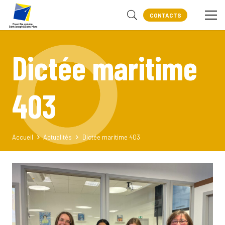
CONTACTS
Dictée maritime
403
Accueil
Actualités
Dictée maritime 403