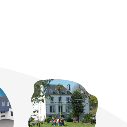
age d’affiches
Un test de vue en cours
d’espagnol